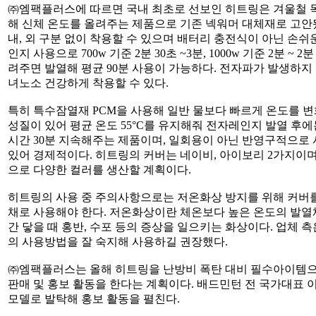
㈜엠팩플러스에 따르면 국내 최초로 선보인 히트링은 겨울철 
해 신체 온도를 올려주는 제품으로 기존 넥워머 대체재로 고안됐
내, 외 구분 없이 착용할 수 있으며 배터리 충전식이 아닌 손쉬
인지 사용으로 700w 기준 2분 30초 ~3분, 1000w 기준 2분 ~ 2분
려주면 발열해 평균 90분 사용이 가능하다. 전자파가 발생하지
녀노소 건강하게 착용할 수 있다.
특히 특수잠열재 PCM을 사용해 일반 물보다 빠르게 온도를 
성질이 있어 평균 온도 55°C를 유지해줘 전자레인지 발열 후에는
시간 30분 지속해주는 제품이며, 일회용이 아닌 반영구적으로 
있어 경제적이다. 히트링의 커버는 네이비, 아이보리 2가지이
으로 다양한 컬러를 생산할 계획이다.
히트링의 사용 중 주의사항으로는 저온화상 방지를 위해 커버를
채로 사용해야 한다. 저온화상이란 체온보다 높은 온도의 발열
간 닿을 때 홍반, 수포 등의 증상을 일으키는 화상이다. 업체 
의 사용방법을 잘 숙지해 사용하길 권장했다.
㈜엠팩플러스는 올해 히트링을 난방비 폭탄 대비 필수아이템
판매 및 홍보 활동을 한다는 계획이다. 배드민턴 전 국가대표 
모델로 발탁해 홍보 활동을 펼친다.