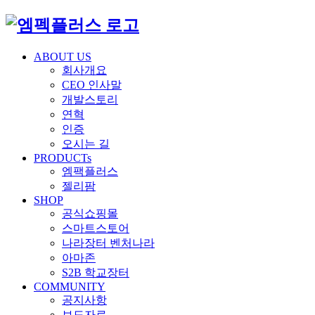
ABOUT US
회사개요
CEO 인사말
개발스토리
연혁
인증
오시는 길
PRODUCTs
엠팩플러스
젤리팜
SHOP
공식쇼핑몰
스마트스토어
나라장터 벤처나라
아마존
S2B 학교장터
COMMUNITY
공지사항
보도자료