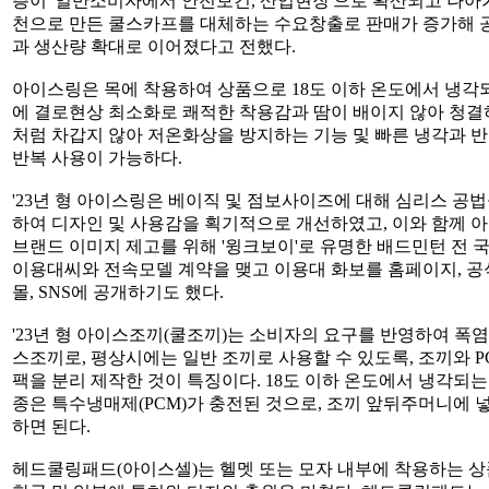
층이 '일반소비자에서 안전보건, 산업현장'으로 확산되고 나아
천으로 만든 쿨스카프를 대체하는 수요창출로 판매가 증가해
과 생산량 확대로 이어졌다고 전했다.
아이스링은 목에 착용하여 상품으로 18도 이하 온도에서 냉각
에 결로현상 최소화로 쾌적한 착용감과 땀이 배이지 않아 청결
처럼 차갑지 않아 저온화상을 방지하는 기능 및 빠른 냉각과 
반복 사용이 가능하다.
'23년 형 아이스링은 베이직 및 점보사이즈에 대해 심리스 공
하여 디자인 및 사용감을 획기적으로 개선하였고, 이와 함께 
브랜드 이미지 제고를 위해 '윙크보이'로 유명한 배드민턴 전 
이용대씨와 전속모델 계약을 맺고 이용대 화보를 홈페이지, 공
몰, SNS에 공개하기도 했다.
'23년 형 아이스조끼(쿨조끼)는 소비자의 요구를 반영하여 폭염
스조끼로, 평상시에는 일반 조끼로 사용할 수 있도록, 조끼와 P
팩을 분리 제작한 것이 특징이다. 18도 이하 온도에서 냉각되는
종은 특수냉매제(PCM)가 충전된 것으로, 조끼 앞뒤주머니에 
하면 된다.
헤드쿨링패드(아이스셀)는 헬멧 또는 모자 내부에 착용하는 