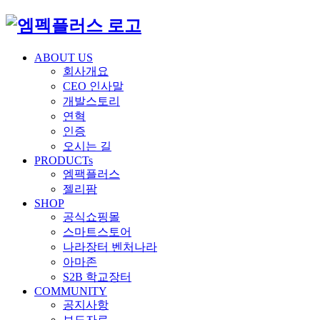
ABOUT US
회사개요
CEO 인사말
개발스토리
연혁
인증
오시는 길
PRODUCTs
엠팩플러스
젤리팜
SHOP
공식쇼핑몰
스마트스토어
나라장터 벤처나라
아마존
S2B 학교장터
COMMUNITY
공지사항
보도자료