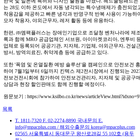
한국 및 일본에 특허와 디자인 출원을 마쳤다. 헤드쿨링패드는 
는 28도 이하 온도에서 자동 냉각되는 특수냉매제가 충전되었
착용감을 제공하고 빠른 냉각과 반영구적 반복 사용이 가능하여
모자 착용자, 야외근무자, 레저 활동 등에 유용하다.
한편, ㈜엠팩플러스는 장애인기업으로 조달청 벤처나라에 제
록과 함께 MRO 공급업체인 서브원, 아이마켓코리아, 엔투비 
업체로 등록되어 공공기관, 지자체, 기업체, 야외근무자, 건설근
방서, 방역의료진, 취약계층 등에 공급하고 있다.
또한 '폭염 및 온열질환 예방 솔루션'을 캠페인으로 안전보건 
하여 7월3일부터 6일까지 킨텍스 제2전시장에서 진행되는 202
전보건전시회에 참가하여 안전보건관리자, 지자체 및 공공구매
상담과 현장 할인판매도 함께 진행할 예정이다.
원문보기 : https://www.ksilbo.co.kr/news/articleView.html?idxno=
목록
T. 1811-7320
F. 02-2274-8890
국내문의 E.
info@mpacplus.com /
해외수출문의 korea@mpacplus.com
02565 서울특별시 동대문구 왕산로28길 55 102호 (용두