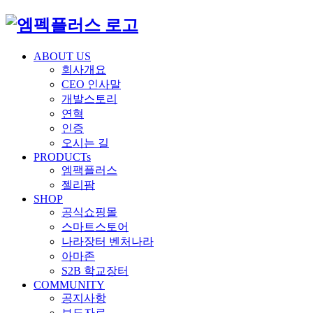
ABOUT US
회사개요
CEO 인사말
개발스토리
연혁
인증
오시는 길
PRODUCTs
엠팩플러스
젤리팜
SHOP
공식쇼핑몰
스마트스토어
나라장터 벤처나라
아마존
S2B 학교장터
COMMUNITY
공지사항
보도자료