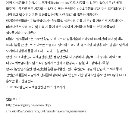
여행 시 생존을 위한 필수 보조가방(Bag in the bag)으로 사용할 수 있으며, 필요시 쿠션, 베개,
물주머니 등 다용도로 사용할 수 있다. 이 또한, 국제공인방수최고등급 IPX8(수심 10미터/3시간)
시험 통과 및 어린이 제품 유해물질 안전검사인증(KC)를 획득한 제품이다.
마기형 엠팩플러스 기술영업이사는 "학생들의 생존수영 교육 시 준비물 가방으로 사용하다가,
비상시 안전 수영 부이 및 긴급 시 물에 빠진 사람에게 가방을 투척할 수 있다"며 물놀이
필수품이라고 소개했다.
더불어, "엠팩플러스는 1985년 창업 이래 고주파 접합기술의 노하우와 110여건의 국내 및 해외
특허기술을 근간으로 스마트폰 수중터치 방수팩, 드라이백, 방수가방, 화장용 퍼프, 발냄새 탈취제,
모기퇴치 방향제 등을 제조하고 있다"고 설명했다.
한편, '2019 대한민국 국제쿨산업전'은 행정안전부, 대구광역시, 경상북도가 주최하며 엑스코,
대구국제폭염대응포럼 조직위원회가 주관하고 환경부, 기상청, 대구광역시교육청,
한국기상산업기술원, 한국건설생활환경시험연구원이 후원한다. 공공재, 산업재, 소비재 등과
관련한 제품들이 다양하게 전시될 예정이며 정부 및 산하기관 정책 사업 홍보관, R&D성과 NGO
홍보관 등도 운영된다.
→ '2019 대한민국 국제쿨산업전' 뉴스 바로가기.
원문 보기 :
http://kr.aving.net/news/view.php?
articleId=1537575&Branch_ID=kr&rssid=naver&mn_name=news