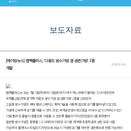
보도자료
[에이빙뉴스] 엠팩플러스, '다용도 방수가방 겸 생존가방' 2종
2019-07-09
개발
엠팩플러스는 오는 7월 11일(목)부터 13일(토)까지 대구 엑스코에서 열리는 '2019 대한민국
국제쿨산업전'에 참가해 '다용도 방수가방 겸 생존가방' 2종을 선보인다.
고급형 방수가방은 에어 쳄버 스페이스 특허기술을 사용해 입으로 공기를 불어넣지 않고도
가방에 신속하게 공기를 채울 수 있다. 또한, 국제공인방수최고등급 IPX8(수심 100미터/2시간)
시험 통과 및 물놀이 용품으로 사용할 수 있도록 물놀이기구안전인증(KC)을 획득했다.
일반형 방수가방은 용량을 3, 6, 9리터의 다양한 크기로 제작돼 초등학생과 성인 모두 사용
가능하다. 플랫(flat) 타입의 디자인으로 비상시 가방에 공기를 채우면 생존튜브로 변형 가능하다.