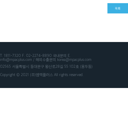
목록
T. 1811-7320
F. 02-2274-8890
국내문의 E.
info@mpacplus.com /
해외수출문의 korea@mpacplus.com
02565 서울특별시 동대문구 왕산로28길 55 102호 (용두동)
Copyright © 2021 (주)엠팩플러스 All rights reserved.