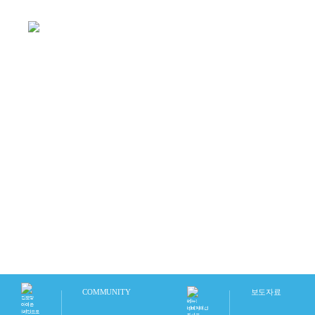
ABOUT
PRODUCTS
SHOP
COMMUNITY
CONTACT
US
COMMUNITY
COMMUNITY
보도자료